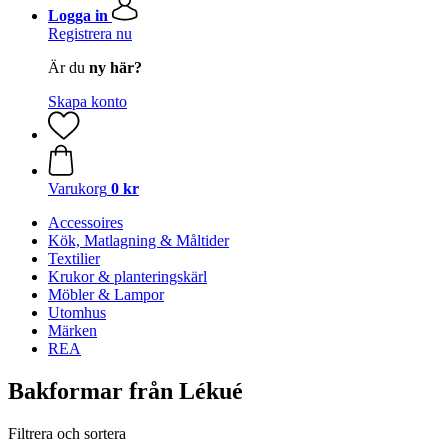
Logga in
Registrera nu
Är du
ny här?
Skapa konto
Varukorg
0 kr
Accessoires
Kök, Matlagning & Måltider
Textilier
Krukor & planteringskärl
Möbler & Lampor
Utomhus
Märken
REA
Bakformar från Lékué
Filtrera och sortera