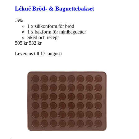
Lékué
Bröd-​ & Baguettebakset
-5%
1 x silikonform för bröd
1 x bakform för minibaguetter
Sked och recept
505 kr
532 kr
Leverans till 17. augusti