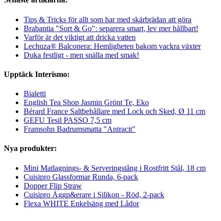
Tips & Tricks för allt som har med skärbrädan att göra
Brabantia "Sort & Go": separera smart, lev mer hållbart!
Varför är det viktigt att dricka vatten
Lechuza® Balconera: Hemligheten bakom vackra växter
Duka festligt - men snälla med smak!
Upptäck Interismo:
Bialetti
English Tea Shop Jasmin Grönt Te, Eko
Bérard France Saltbehållare med Lock och Sked, Ø 11 cm
GEFU Tesil PASSO 7,5 cm
Framsohn Badrumsmatta "Antracit"
Nya produkter:
Mini Matlagnings- & Serveringstång i Rostfritt Stål, 18 cm
Cuisipro Glassformar Runda, 6-pack
Dopper Flip Straw
Cuisipro Äggp&erare i Silikon - Röd, 2-pack
Flexa WHITE Enkelsäng med Lådor