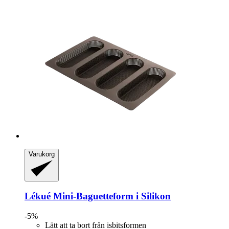
Varukorg
Lékué
Mini-​Baguetteform i Silikon
-5%
Lätt att ta bort från isbitsformen