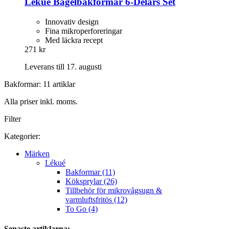
Lékué
Bagelbakformar 6-​Delars Set
Innovativ design
Fina mikroperforeringar
Med läckra recept
271 kr
Leverans till 17. augusti
Bakformar: 11 artiklar
Alla priser inkl. moms.
Filter
Kategorier:
Märken
Lékué
Bakformar (11)
Köksprylar (26)
Tillbehör för mikrovågsugn &
varmluftsfritös (12)
To Go (4)
Senaste artiklarna: