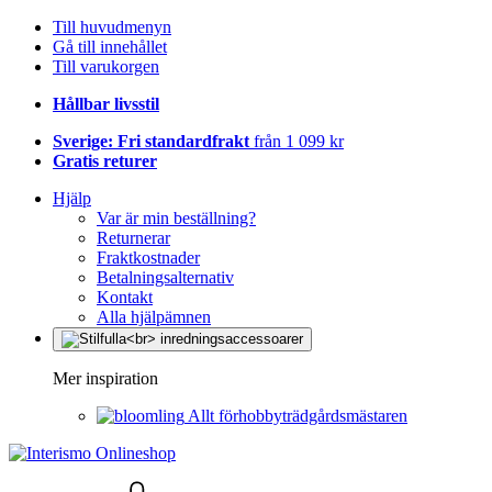
Till huvudmenyn
Gå till innehållet
Till varukorgen
Hållbar livsstil
Sverige: Fri standardfrakt
från 1 099 kr
Gratis returer
Hjälp
Var är min beställning?
Returnerar
Fraktkostnader
Betalningsalternativ
Kontakt
Alla hjälpämnen
Mer inspiration
Allt förhobbyträdgårdsmästaren