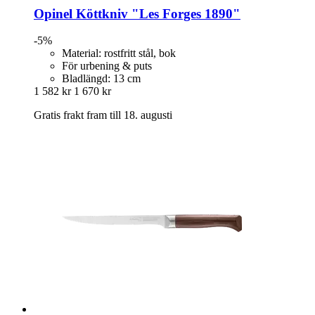
Opinel
Köttkniv "Les Forges 1890"
-5%
Material: rostfritt stål, bok
För urbening & puts
Bladlängd: 13 cm
1 582 kr
1 670 kr
Gratis frakt fram till 18. augusti