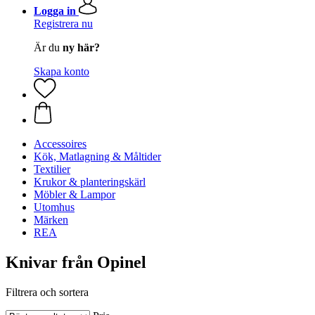
Logga in
Registrera nu
Är du
ny här?
Skapa konto
Accessoires
Kök, Matlagning & Måltider
Textilier
Krukor & planteringskärl
Möbler & Lampor
Utomhus
Märken
REA
Knivar från Opinel
Filtrera och sortera