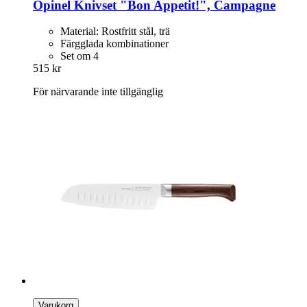
Opinel
Knivset "Bon Appetit!", Campagne
Material: Rostfritt stål, trä
Färgglada kombinationer
Set om 4
515 kr
För närvarande inte tillgänglig
Varukorg