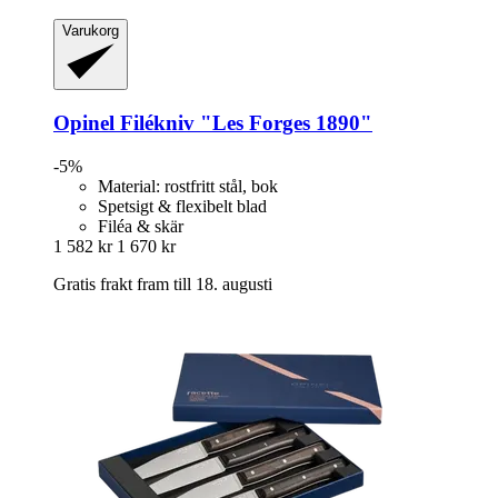
Varukorg
Opinel
Filékniv "Les Forges 1890"
-5%
Material: rostfritt stål, bok
Spetsigt & flexibelt blad
Filéa & skär
1 582 kr
1 670 kr
Gratis frakt fram till 18. augusti