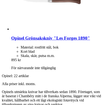
Opinel
Grönsakskniv "Les Forges 1890"
Material: rostfritt stål, bok
Kort blad
Skala, skär, putsa m.m.
895 kr
För närvarande inte tillgänglig
Opinel: 22 artiklar
Alla priser inkl. moms.
Opinels utmärkta knivar har tillverkats sedan 1890. Företaget, som
är baserat i Chambéry mitt i de franska Alperna, lägger stor vikt vid
kvalitet, hållbarhet och ett lågt ekologiskt fotavtryck vid
tillverkningen av sina knivar och verktyg.