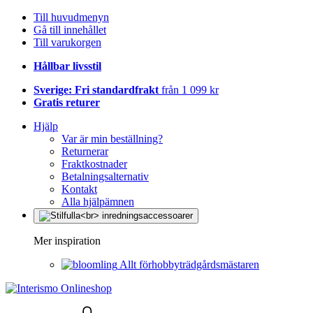
Till huvudmenyn
Gå till innehållet
Till varukorgen
Hållbar livsstil
Sverige: Fri standardfrakt
från 1 099 kr
Gratis returer
Hjälp
Var är min beställning?
Returnerar
Fraktkostnader
Betalningsalternativ
Kontakt
Alla hjälpämnen
Mer inspiration
Allt förhobbyträdgårdsmästaren