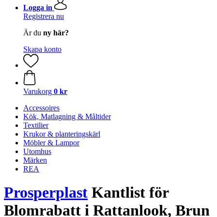
Logga in
Registrera nu
Är du
ny här?
Skapa konto
Varukorg
0 kr
Accessoires
Kök, Matlagning & Måltider
Textilier
Krukor & planteringskärl
Möbler & Lampor
Utomhus
Märken
REA
Prosperplast
Kantlist för
Blomrabatt i Rattanlook, Brun