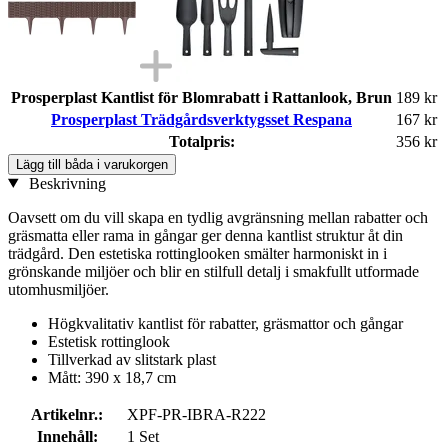
Prosperplast Kantlist för Blomrabatt i Rattanlook, Brun
189 kr
Prosperplast Trädgårdsverktygsset Respana
167 kr
Totalpris:
356 kr
Lägg till båda i varukorgen
Beskrivning
Oavsett om du vill skapa en tydlig avgränsning mellan rabatter och
gräsmatta eller rama in gångar ger denna kantlist struktur åt din
trädgård. Den estetiska rottinglooken smälter harmoniskt in i
grönskande miljöer och blir en stilfull detalj i smakfullt utformade
utomhusmiljöer.
Högkvalitativ kantlist för rabatter, gräsmattor och gångar
Estetisk rottinglook
Tillverkad av slitstark plast
Mått: 390 x 18,7 cm
Artikelnr.:
XPF-PR-IBRA-R222
Innehåll:
1 Set