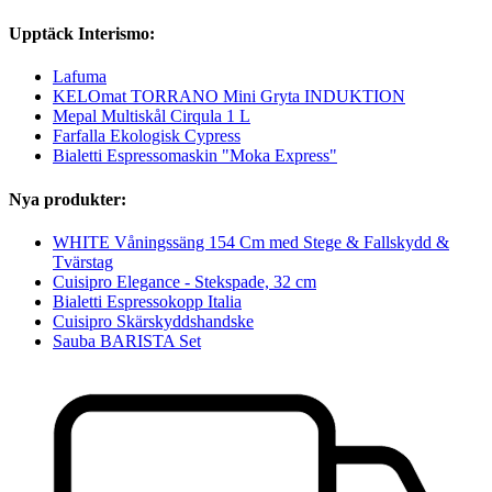
Upptäck Interismo:
Lafuma
KELOmat TORRANO Mini Gryta INDUKTION
Mepal Multiskål Cirqula 1 L
Farfalla Ekologisk Cypress
Bialetti Espressomaskin "Moka Express"
Nya produkter:
WHITE Våningssäng 154 Cm med Stege & Fallskydd &
Tvärstag
Cuisipro Elegance - Stekspade, 32 cm
Bialetti Espressokopp Italia
Cuisipro Skärskyddshandske
Sauba BARISTA Set