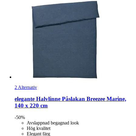
2 Alternativ
elegante
Halvlinne Påslakan Breezee Marine,
140 x 220 cm
-50%
Avslappnad begagnad look
Hög kvalitet
Elegant färg