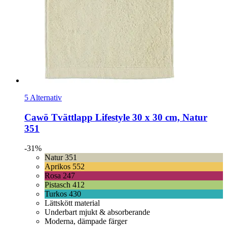
5 Alternativ
Cawö
Tvättlapp Lifestyle 30 x 30 cm, Natur
351
-31%
Natur 351
Aprikos 552
Rosa 247
Pistasch 412
Turkos 430
Lättskött material
Underbart mjukt & absorberande
Moderna, dämpade färger