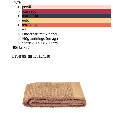
-40%
persika
Kina röd
marinblått
guld
terrakotta
+7
Underbart mjuk flanell
Hög andningsförmåga
Storlek: 140 x 200 cm
496 kr
827 kr
Leverans till 17. augusti