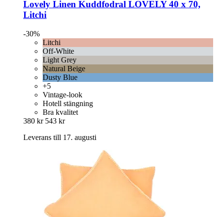
Lovely Linen
Kuddfodral LOVELY 40 x 70,
Litchi
-30%
Litchi
Off-White
Light Grey
Natural Beige
Dusty Blue
+5
Vintage-look
Hotell stängning
Bra kvalitet
380 kr
543 kr
Leverans till 17. augusti