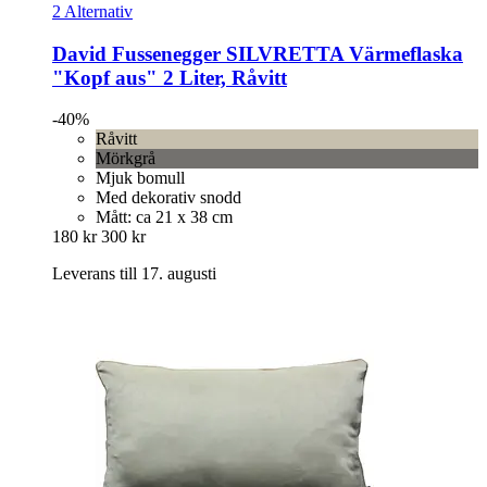
2 Alternativ
David Fussenegger
SILVRETTA Värmeflaska
"Kopf aus" 2 Liter, Råvitt
-40%
Råvitt
Mörkgrå
Mjuk bomull
Med dekorativ snodd
Mått: ca 21 x 38 cm
180 kr
300 kr
Leverans till 17. augusti