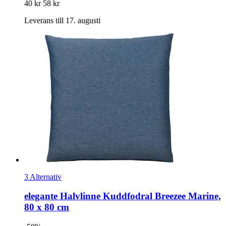
40 kr
58 kr
Leverans till 17. augusti
3 Alternativ
elegante
Halvlinne Kuddfodral Breezee Marine,
80 x 80 cm