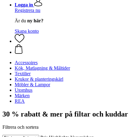
Logga in
Registrera nu
Är du
ny här?
Skapa konto
Accessoires
Kök, Matlagning & Måltider
Textilier
Krukor & planteringskärl
Möbler & Lampor
Utomhus
Märken
REA
30 % rabatt & mer på filtar och kuddar
Filtrera och sortera