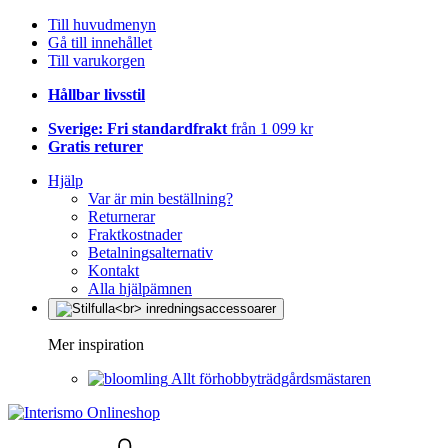
Till huvudmenyn
Gå till innehållet
Till varukorgen
Hållbar livsstil
Sverige: Fri standardfrakt
från 1 099 kr
Gratis returer
Hjälp
Var är min beställning?
Returnerar
Fraktkostnader
Betalningsalternativ
Kontakt
Alla hjälpämnen
Mer inspiration
Allt förhobbyträdgårdsmästaren