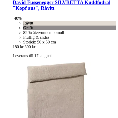
David Fussenegger
SILVRETTA Kuddfodral
"Kopf aus", Råvitt
-40%
Råvitt
Grafit
85 % återvunnen bomull
Fluffig & andas
Storlek: 50 x 50 cm
180 kr
300 kr
Leverans till 17. augusti