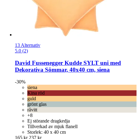
13 Alternativ
5.0 (2)
David Fussenegger
Kudde SYLT uni med
Dekorativa Sömmar, 40x40 cm, siena
-30%
siena
Kina röd
guld
grönt glas
råvitt
+8
Ej störande dragkedja
Tillverkad av mjuk flanell
Storlek: 40 x 40 cm
165 kr
237 kr