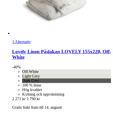
3 Alternativ
Lovely Linen
Påslakan LOVELY 155x220, Off-​
White
-40%
Off-White
Light Grey
Dark Grey
100 % linne
Hög kvalitet
Kylning och uppvärmning
2 271 kr
3 790 kr
Gratis frakt fram till 14. augusti