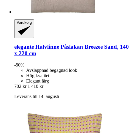
Varukorg
elegante
Halvlinne Påslakan Breezee Sand, 140
x 220 cm
-50%
Avslappnad begagnad look
Hög kvalitet
Elegant färg
702 kr
1 410 kr
Leverans till 14. augusti