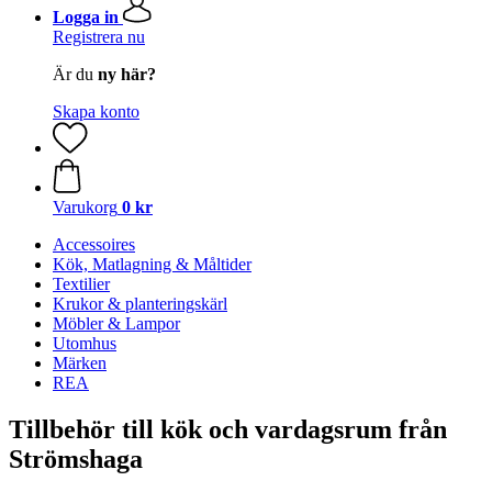
Logga in
Registrera nu
Är du
ny här?
Skapa konto
Varukorg
0 kr
Accessoires
Kök, Matlagning & Måltider
Textilier
Krukor & planteringskärl
Möbler & Lampor
Utomhus
Märken
REA
Tillbehör till kök och vardagsrum från
Strömshaga