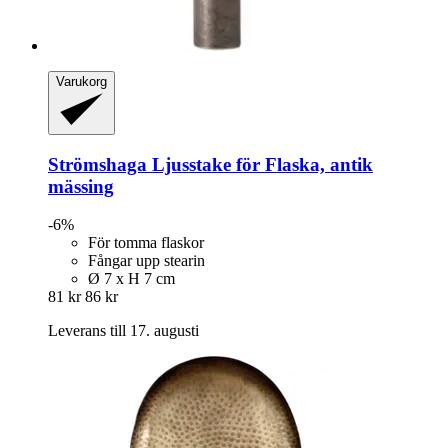
Varukorg
Strömshaga
Ljusstake för Flaska, antik
mässing
-6%
För tomma flaskor
Fångar upp stearin
Ø 7 x H 7 cm
81 kr
86 kr
Leverans till 17. augusti