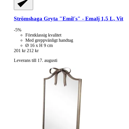
Strömshaga
Gryta "Emil´s" -​ Emalj 1,5 L, Vit
-5%
Förstklassig kvalitet
Med greppvänligt handtag
Ø 16 x H 9 cm
201 kr
212 kr
Leverans till 17. augusti