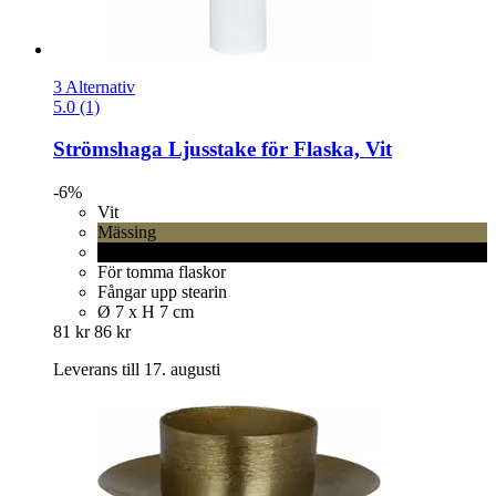
3 Alternativ
5.0 (1)
Strömshaga
Ljusstake för Flaska, Vit
-6%
Vit
Mässing
Svart
För tomma flaskor
Fångar upp stearin
Ø 7 x H 7 cm
81 kr
86 kr
Leverans till 17. augusti