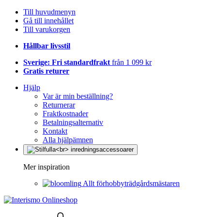
Till huvudmenyn
Gå till innehållet
Till varukorgen
Hållbar livsstil
Sverige: Fri standardfrakt
från 1 099 kr
Gratis returer
Hjälp
Var är min beställning?
Returnerar
Fraktkostnader
Betalningsalternativ
Kontakt
Alla hjälpämnen
Mer inspiration
Allt förhobbyträdgårdsmästaren