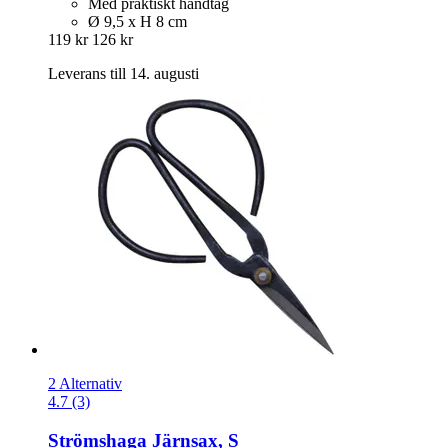
Med praktiskt handtag
Ø 9,5 x H 8 cm
119 kr
126 kr
Leverans till 14. augusti
2 Alternativ
4.7 (3)
Strömshaga
Järnsax, S