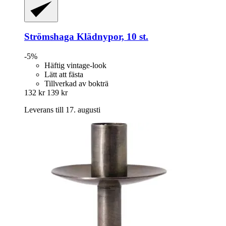
Strömshaga
Klädnypor, 10 st.
-5%
Häftig vintage-look
Lätt att fästa
Tillverkad av bokträ
132 kr
139 kr
Leverans till 17. augusti