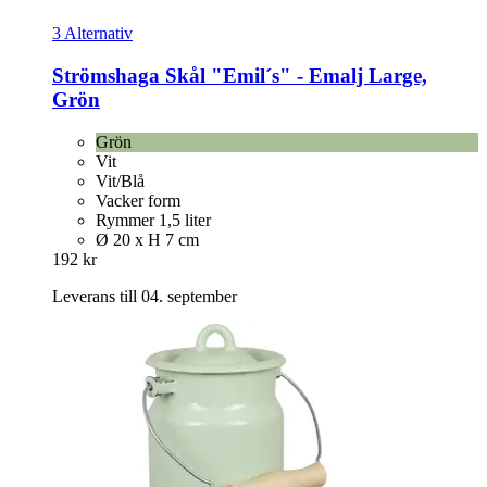
3 Alternativ
Strömshaga
Skål "Emil´s" -​ Emalj Large,
Grön
Grön
Vit
Vit/Blå
Vacker form
Rymmer 1,5 liter
Ø 20 x H 7 cm
192 kr
Leverans till 04. september