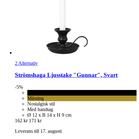
2 Alternativ
Strömshaga
Ljusstake "Gunnar", Svart
-5%
Svart
Mässing
Nostalgisk stil
Med handtag
Ø 12 x B 14 x H 9 cm
162 kr
171 kr
Leverans till 17. augusti