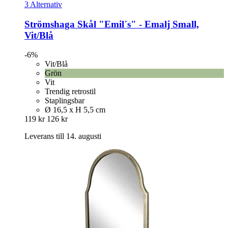
3 Alternativ
Strömshaga
Skål "Emil´s" -​ Emalj Small,
Vit/Blå
-6%
Vit/Blå
Grön
Vit
Trendig retrostil
Staplingsbar
Ø 16,5 x H 5,5 cm
119 kr
126 kr
Leverans till 14. augusti