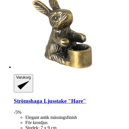
Varukorg
Strömshaga
Ljusstake "Hare"
-5%
Elegant antik mässingsfinish
För kronljus
Storlek: 7 x 9 cm