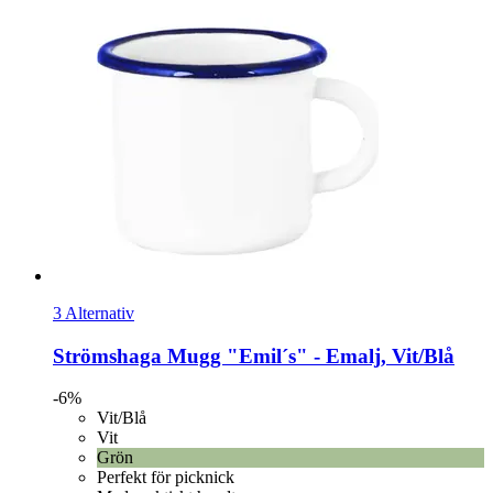
3 Alternativ
Strömshaga
Mugg "Emil´s" -​ Emalj, Vit/Blå
-6%
Vit/Blå
Vit
Grön
Perfekt för picknick