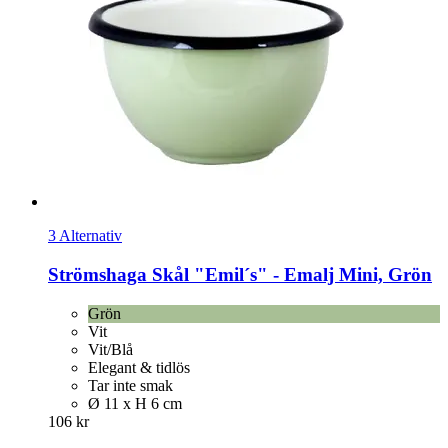
3 Alternativ
Strömshaga
Skål "Emil´s" -​ Emalj Mini, Grön
Grön
Vit
Vit/Blå
Elegant & tidlös
Tar inte smak
Ø 11 x H 6 cm
106 kr