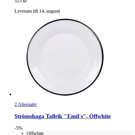
515 kr
Leverans till 14. augusti
2 Alternativ
Strömshaga
Tallrik "Emil´s", Offwhite
-5%
Offwhite