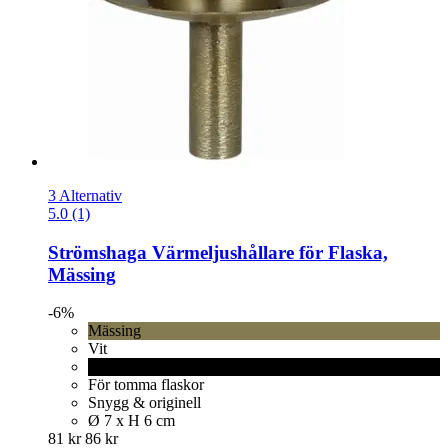
3 Alternativ
5.0 (1)
Strömshaga
Värmeljushållare för Flaska,
Mässing
-6%
Mässing
Vit
Svart
För tomma flaskor
Snygg & originell
Ø 7 x H 6 cm
81 kr
86 kr