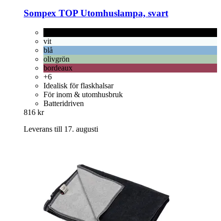
Sompex
TOP Utomhuslampa, svart
svart
vit
blå
olivgrön
bordeaux
+6
Idealisk för flaskhalsar
För inom & utomhusbruk
Batteridriven
816 kr
Leverans till 17. augusti