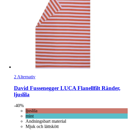
2 Alternativ
David Fussenegger
LUCA Flanellfilt Ränder,
ljuslila
-40%
ljuslila
mint
Andningsbart material
Mjuk och lättskött