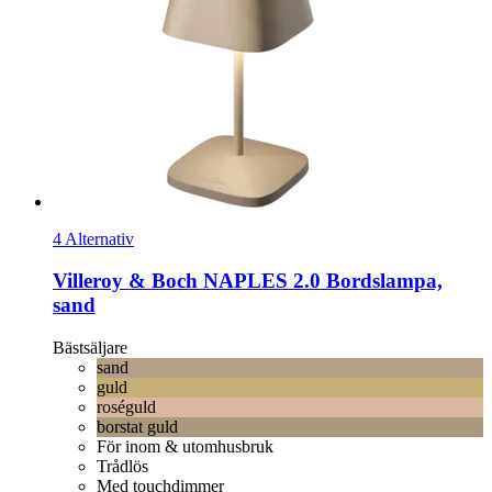
4 Alternativ
Villeroy & Boch
NAPLES 2.0 Bordslampa,
sand
Bästsäljare
sand
guld
roséguld
borstat guld
För inom & utomhusbruk
Trådlös
Med touchdimmer