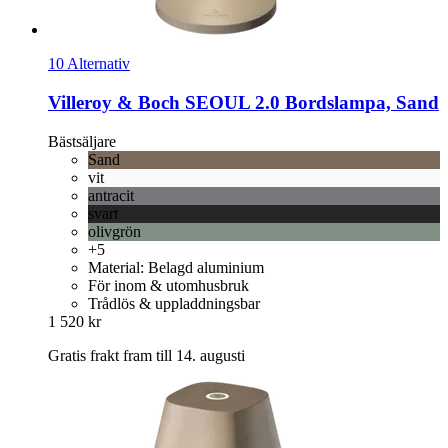
10 Alternativ
Villeroy & Boch
SEOUL 2.0 Bordslampa, Sand
Bästsäljare
Sand
vit
antracit
svart
olivgrön
+5
Material: Belagd aluminium
För inom & utomhusbruk
Trådlös & uppladdningsbar
1 520 kr
Gratis frakt fram till 14. augusti