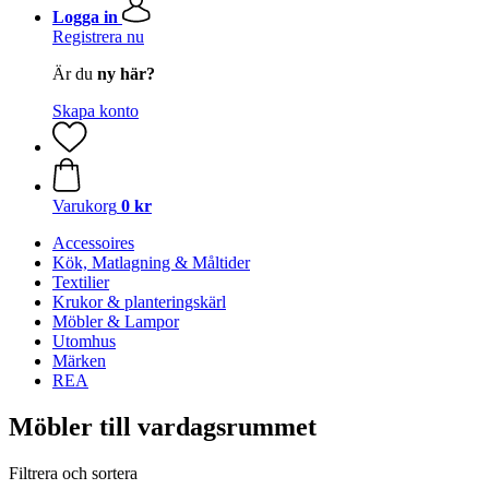
Logga in
Registrera nu
Är du
ny här?
Skapa konto
Varukorg
0 kr
Accessoires
Kök, Matlagning & Måltider
Textilier
Krukor & planteringskärl
Möbler & Lampor
Utomhus
Märken
REA
Möbler till vardagsrummet
Filtrera och sortera