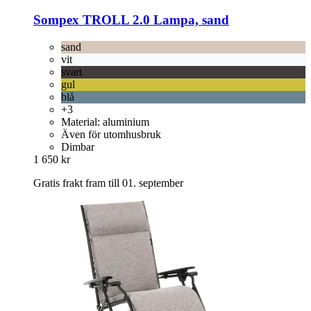
Sompex
TROLL 2.0 Lampa, sand
sand
vit
svart
gul
blå
+3
Material: aluminium
Även för utomhusbruk
Dimbar
1 650 kr
Gratis frakt fram till 01. september