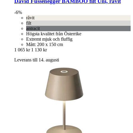
David Fussenegger
BAMBOO filt Uni, råvit
-6%
råvit
filt
antracit
Högsta kvalitet från Österrike
Extremt mjuk och fluffig
Mått: 200 x 150 cm
1 065 kr
1 130 kr
Leverans till 14. augusti