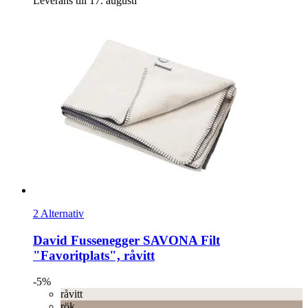
Leverans till 17. augusti
2 Alternativ
David Fussenegger
SAVONA Filt
"Favoritplats", råvitt
-5%
råvitt
rök