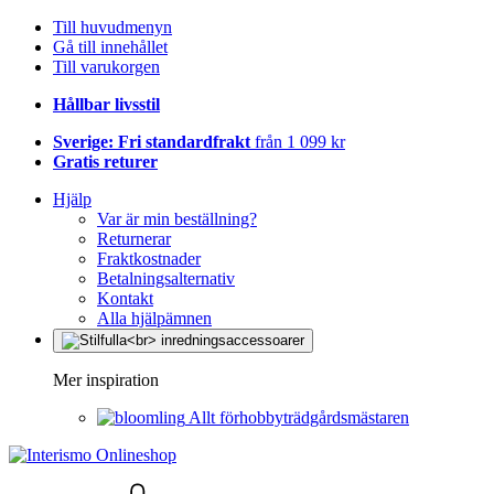
Till huvudmenyn
Gå till innehållet
Till varukorgen
Hållbar livsstil
Sverige: Fri standardfrakt
från 1 099 kr
Gratis returer
Hjälp
Var är min beställning?
Returnerar
Fraktkostnader
Betalningsalternativ
Kontakt
Alla hjälpämnen
Mer inspiration
Allt förhobbyträdgårdsmästaren