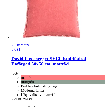
2 Alternativ
5.0 (1)
David Fussenegger
SYLT Kuddfodral
Enfärgad 50x50 cm, mattröd
-5%
mattröd
murgröna
Praktisk hotellstängning
Moderna färger
Högkvalitativt material
279 kr
294 kr