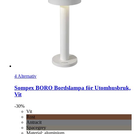
4 Alternativ
Sompex
BORO Bordslampa för Utomhusbruk,
Vit
-30%
Vit
Rost
Antracit
Spacegrey
Material: aluminium