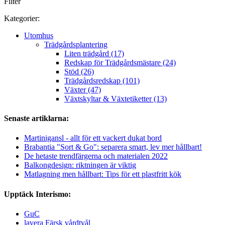
Filter
Kategorier:
Utomhus
Trädgårdsplantering
Liten trädgård (17)
Redskap för Trädgårdsmästare (24)
Stöd (26)
Trädgårdsredskap (101)
Växter (47)
Växtskyltar & Växtetiketter (13)
Senaste artiklarna:
Martinigansl - allt för ett vackert dukat bord
Brabantia "Sort & Go": separera smart, lev mer hållbart!
De hetaste trendfärgerna och materialen 2022
Balkongdesign: riktningen är viktig
Matlagning men hållbart: Tips för ett plastfritt kök
Upptäck Interismo:
GuC
lavera Färsk vårdtvål