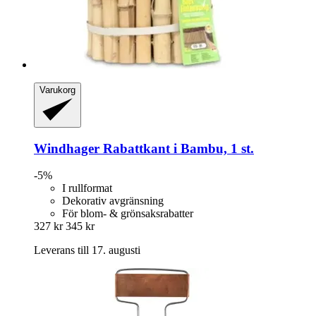
Varukorg
Windhager
Rabattkant i Bambu, 1 st.
-5%
I rullformat
Dekorativ avgränsning
För blom- & grönsaksrabatter
327 kr
345 kr
Leverans till 17. augusti