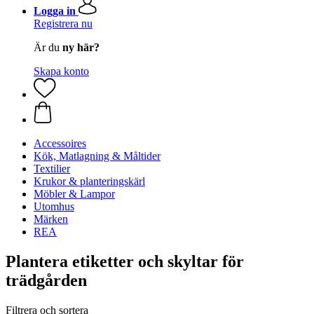
Logga in
Registrera nu
Är du
ny här?
Skapa konto
Accessoires
Kök, Matlagning & Måltider
Textilier
Krukor & planteringskärl
Möbler & Lampor
Utomhus
Märken
REA
Plantera etiketter och skyltar för
trädgården
Filtrera och sortera