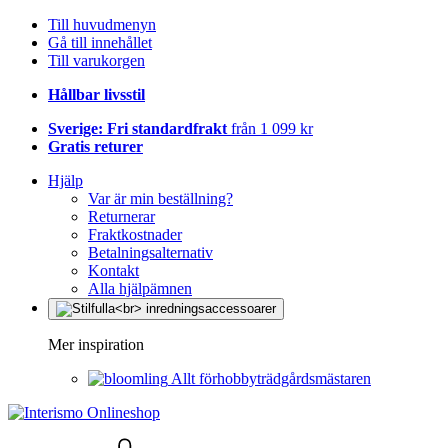
Till huvudmenyn
Gå till innehållet
Till varukorgen
Hållbar livsstil
Sverige: Fri standardfrakt
från 1 099 kr
Gratis returer
Hjälp
Var är min beställning?
Returnerar
Fraktkostnader
Betalningsalternativ
Kontakt
Alla hjälpämnen
Mer inspiration
Allt förhobbyträdgårdsmästaren