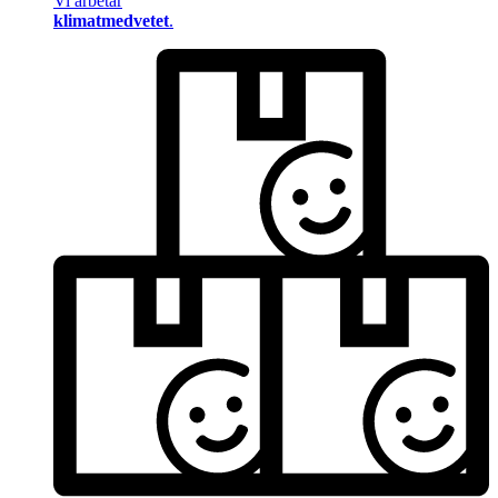
Vi arbetar
klimatmedvetet
.