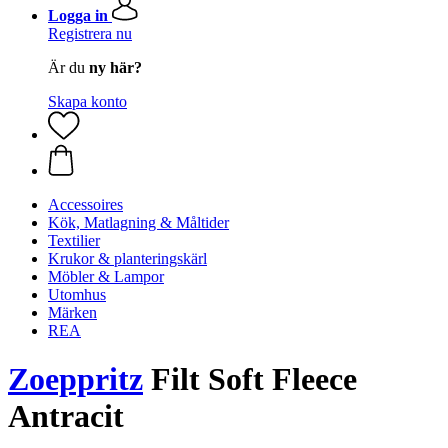
Logga in
Registrera nu
Är du
ny här?
Skapa konto
Accessoires
Kök, Matlagning & Måltider
Textilier
Krukor & planteringskärl
Möbler & Lampor
Utomhus
Märken
REA
Zoeppritz
Filt Soft Fleece
Antracit