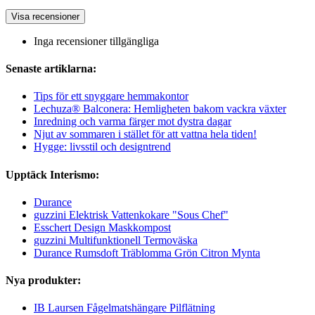
Visa recensioner
Inga recensioner tillgängliga
Senaste artiklarna:
Tips för ett snyggare hemmakontor
Lechuza® Balconera: Hemligheten bakom vackra växter
Inredning och varma färger mot dystra dagar
Njut av sommaren i stället för att vattna hela tiden!
Hygge: livsstil och designtrend
Upptäck Interismo:
Durance
guzzini Elektrisk Vattenkokare "Sous Chef"
Esschert Design Maskkompost
guzzini Multifunktionell Termoväska
Durance Rumsdoft Träblomma Grön Citron Mynta
Nya produkter:
IB Laursen Fågelmatshängare Pilflätning