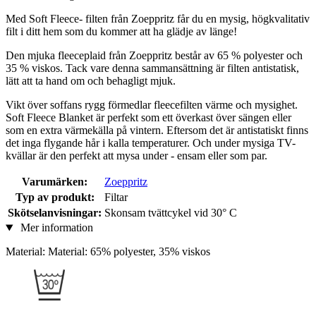
Med Soft Fleece- filten från Zoeppritz får du en mysig, högkvalitativ
filt i ditt hem som du kommer att ha glädje av länge!
Den mjuka fleeceplaid från Zoeppritz består av 65 % polyester och
35 % viskos. Tack vare denna sammansättning är filten antistatisk,
lätt att ta hand om och behagligt mjuk.
Vikt över soffans rygg förmedlar fleecefilten värme och mysighet.
Soft Fleece Blanket är perfekt som ett överkast över sängen eller
som en extra värmekälla på vintern. Eftersom det är antistatiskt finns
det inga flygande hår i kalla temperaturer. Och under mysiga TV-
kvällar är den perfekt att mysa under - ensam eller som par.
Varumärken:
Zoeppritz
Typ av produkt:
Filtar
Skötselanvisningar:
Skonsam tvättcykel vid 30° C
Mer information
Material: Material: 65% polyester, 35% viskos