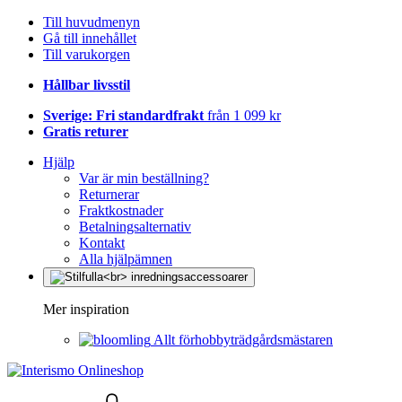
Till huvudmenyn
Gå till innehållet
Till varukorgen
Hållbar livsstil
Sverige: Fri standardfrakt
från 1 099 kr
Gratis returer
Hjälp
Var är min beställning?
Returnerar
Fraktkostnader
Betalningsalternativ
Kontakt
Alla hjälpämnen
Mer inspiration
Allt förhobbyträdgårdsmästaren