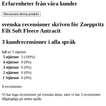
Erfarenheter från våra kunder
Recensera denna produkt
svenska recensioner skriven för Zoeppritz
Filt Soft Fleece Antracit
3 kundrecensioner i alla språk
5,0
av 5 stjärnor
5 stjärnor
3
(100%)
4 stjärnor
0
(0%)
3 stjärnor
0
(0%)
2 stjärnor
0
(0%)
1 Stjärnor
0
(0%)
3
recensioner
Vi har inga recensioner på svenska ännu, men vi har 3 recensioner
tillgängliga på andra språk.