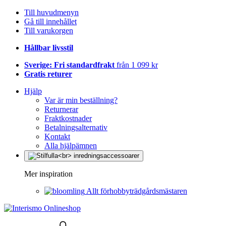
Till huvudmenyn
Gå till innehållet
Till varukorgen
Hållbar livsstil
Sverige: Fri standardfrakt
från 1 099 kr
Gratis returer
Hjälp
Var är min beställning?
Returnerar
Fraktkostnader
Betalningsalternativ
Kontakt
Alla hjälpämnen
Mer inspiration
Allt förhobbyträdgårdsmästaren