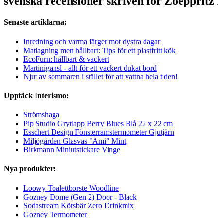
svenska recensioner skriven för Zoepprit
Senaste artiklarna:
Inredning och varma färger mot dystra dagar
Matlagning men hållbart: Tips för ett plastfritt kök
EcoFurn: hållbart & vackert
Martinigansl - allt för ett vackert dukat bord
Njut av sommaren i stället för att vattna hela tiden!
Upptäck Interismo:
Strömshaga
Pip Studio Grytlapp Berry Blues Blå 22 x 22 cm
Esschert Design Fönsterramstermometer Gjutjärn
Miljögården Glasvas "Ami" Mint
Birkmann Miniutstickare Vinge
Nya produkter:
Loowy Toalettborste Woodline
Gozney Dome (Gen 2) Door - Black
Sodastream Körsbär Zero Drinkmix
Gozney Termometer