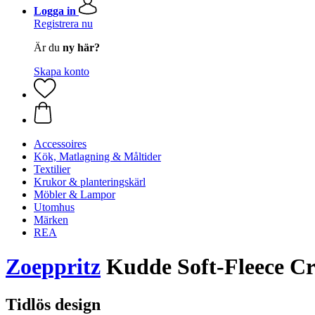
Logga in
Registrera nu
Är du
ny här?
Skapa konto
Accessoires
Kök, Matlagning & Måltider
Textilier
Krukor & planteringskärl
Möbler & Lampor
Utomhus
Märken
REA
Zoeppritz
Kudde Soft-Fleece C
Tidlös design