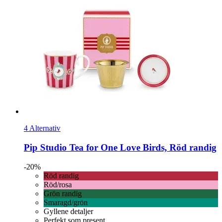
4 Alternativ
Pip Studio
Tea for One Love Birds, Röd randig
-20%
Röd randig
Röd/rosa
Grön randig
Smaragd/grön
Gyllene detaljer
Perfekt som present