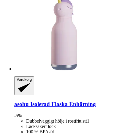
Varukorg
asobu
Isolerad Flaska Enhörning
-5%
Dubbelväggigt hölje i rostfritt stål
Läcksäkert lock
100 % BPA-fri