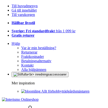
Till huvudmenyn
Gå till innehållet
Till varukorgen
Hållbar livsstil
Sverige: Fri standardfrakt
från 1 099 kr
Gratis returer
Hjälp
Var är min beställning?
Returnerar
Fraktkostnader
Betalningsalternativ
Kontakt
Alla hjälpämnen
Mer inspiration
Allt förhobbyträdgårdsmästaren