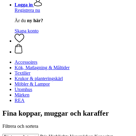
Logga in
Registrera nu
Är du
ny här?
Skapa konto
Accessoires
Kök, Matlagning & Måltider
Textilier
Krukor & planteringskärl
Möbler & Lampor
Utomhus
Märken
REA
Fina koppar, muggar och karaffer
Filtrera och sortera