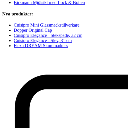
Birkmann Mjölsikt med Lock & Botten
Nya produkter:
Cuisipro Mini Glassmackstillverkare
Dopper Original Cap
Cuisipro Elegance - Stekspade, 32 cm
Cuisipro Elegance - Slev, 31 cm
Flexa DREAM Skummadrass