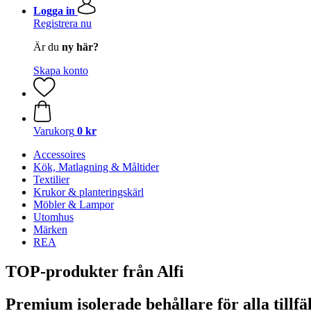
Logga in
Registrera nu
Är du
ny här?
Skapa konto
Varukorg
0 kr
Accessoires
Kök, Matlagning & Måltider
Textilier
Krukor & planteringskärl
Möbler & Lampor
Utomhus
Märken
REA
TOP-produkter från Alfi
Premium isolerade behållare för alla tillfä