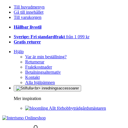
Till huvudmenyn
Gå till innehållet
Till varukorgen
Hållbar livsstil
Sverige: Fri standardfrakt
från 1 099 kr
Gratis returer
Hjälp
Var är min beställning?
Returnerar
Fraktkostnader
Betalningsalternativ
Kontakt
Alla hjälpämnen
Mer inspiration
Allt förhobbyträdgårdsmästaren