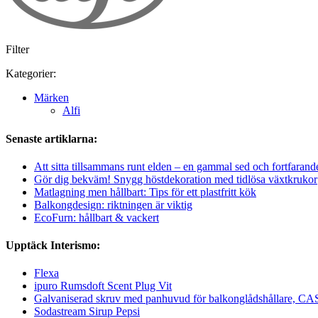
Filter
Kategorier:
Märken
Alfi
Senaste artiklarna:
Att sitta tillsammans runt elden – en gammal sed och fortfarand
Gör dig bekväm! Snygg höstdekoration med tidlösa växtkrukor
Matlagning men hållbart: Tips för ett plastfritt kök
Balkongdesign: riktningen är viktig
EcoFurn: hållbart & vackert
Upptäck Interismo:
Flexa
ipuro Rumsdoft Scent Plug Vit
Galvaniserad skruv med panhuvud för balkonglådshållare
Sodastream Sirup Pepsi