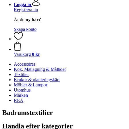
Logga in
Registrera nu
Är du
ny här?
Skapa konto
Varukorg
0 kr
Accessoires
Kök, Matlagning & Måltider
Textilier
Krukor & planteringskärl
Möbler & Lampor
Utomhus
Märken
REA
Badrumstextilier
Handla efter kategorier