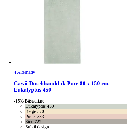
4 Alternativ
Cawö
Duschhandduk Pure 80 x 150 cm,
Eukalyptus 450
-15%
Bästsäljare
Eukalyptus 450
Beige 370
Puder 383
Sten 727
Subtil design