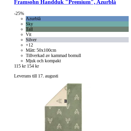
Framsohn
Handduk "Premium", Azurblå
-25%
Azurblå
Sky
Tall
Vit
Silver
+12
Mått: 50x100cm
Tillverkad av kammad bomull
Mjuk och kompakt
115 kr
154 kr
Leverans till 17. augusti