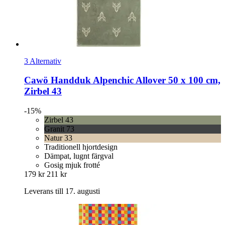
3 Alternativ
Cawö
Handduk Alpenchic Allover 50 x 100 cm,
Zirbel 43
-15%
Zirbel 43
Granit 73
Natur 33
Traditionell hjortdesign
Dämpat, lugnt färgval
Gosig mjuk frotté
179 kr
211 kr
Leverans till 17. augusti