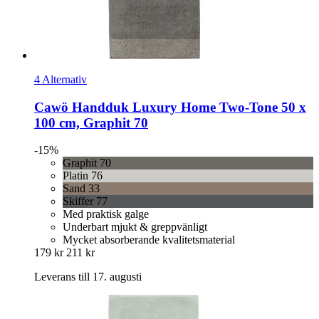
4 Alternativ
Cawö
Handduk Luxury Home Two-​Tone 50 x
100 cm, Graphit 70
-15%
Graphit 70
Platin 76
Sand 33
Skiffer 77
Med praktisk galge
Underbart mjukt & greppvänligt
Mycket absorberande kvalitetsmaterial
179 kr
211 kr
Leverans till 17. augusti