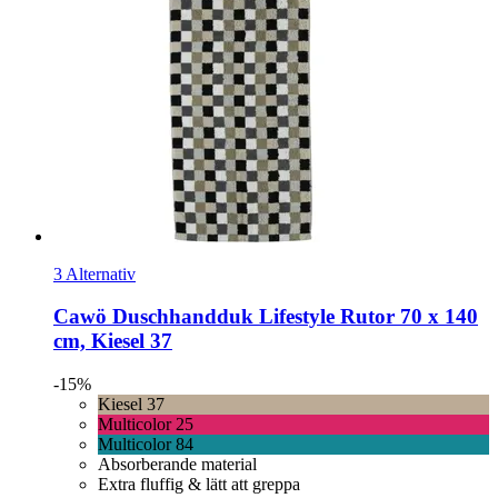
3 Alternativ
Cawö
Duschhandduk Lifestyle Rutor 70 x 140
cm, Kiesel 37
-15%
Kiesel 37
Multicolor 25
Multicolor 84
Absorberande material
Extra fluffig & lätt att greppa