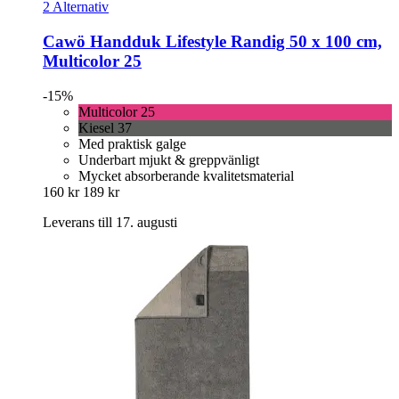
2 Alternativ
Cawö
Handduk Lifestyle Randig 50 x 100 cm,
Multicolor 25
-15%
Multicolor 25
Kiesel 37
Med praktisk galge
Underbart mjukt & greppvänligt
Mycket absorberande kvalitetsmaterial
160 kr
189 kr
Leverans till 17. augusti