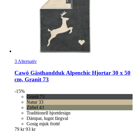
3 Alternativ
Cawö
Gästhandduk Alpenchic Hjortar 30 x 50
cm, Granit 73
-15%
Granit 73
Natur 33
Zirbel 43
Traditionell hjortdesign
Dämpat, lugnt färgval
Gosig mjuk frotté
79 kr
93 kr