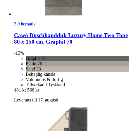
3 Alternativ
Cawö
Duschhandduk Luxury Home Two-​Tone
80 x 150 cm, Graphit 70
-15%
Graphit 70
Platin 76
Sand 33
Behaglig känsla
Voluminös & fluffig
Tillverkad i Tyskland
481 kr
566 kr
Leverans till 17. augusti