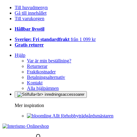
Till huvudmenyn
Gå till innehållet
Till varukorgen
Hållbar livsstil
Sverige: Fri standardfrakt
från 1 099 kr
Gratis returer
Hjälp
Var är min beställning?
Returnerar
Fraktkostnader
Betalningsalternativ
Kontakt
Alla hjälpämnen
Mer inspiration
Allt förhobbyträdgårdsmästaren