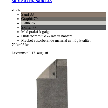
30 x 50 cm, Sand 33
-15%
Sand 33
Graphit 70
Platin 76
Skiffer 77
Med praktisk galge
Underbart mjukt & lätt att hantera
Mycket absorberande material av hög kvalitet
79 kr
93 kr
Leverans till 17. augusti