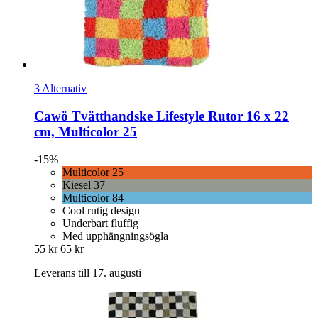
3 Alternativ
Cawö
Tvätthandske Lifestyle Rutor 16 x 22
cm, Multicolor 25
-15%
Multicolor 25
Kiesel 37
Multicolor 84
Cool rutig design
Underbart fluffig
Med upphängningsögla
55 kr
65 kr
Leverans till 17. augusti