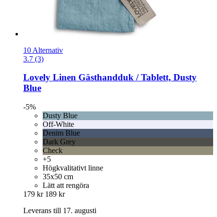
10 Alternativ
3.7 (3)
Lovely Linen
Gästhandduk / Tablett, Dusty
Blue
-5%
Dusty Blue
Off-White
Denim Blue
Dark Grey
Check
+5
Högkvalitativt linne
35x50 cm
Lätt att rengöra
179 kr
189 kr
Leverans till 17. augusti