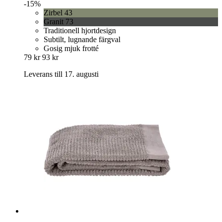
-15%
Zirbel 43
Granit 73
Traditionell hjortdesign
Subtilt, lugnande färgval
Gosig mjuk frotté
79 kr
93 kr
Leverans till 17. augusti