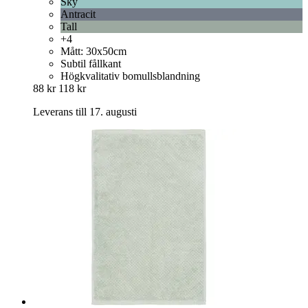
Sky
Antracit
Tall
+4
Mått: 30x50cm
Subtil fållkant
Högkvalitativ bomullsblandning
88 kr
118 kr
Leverans till 17. augusti