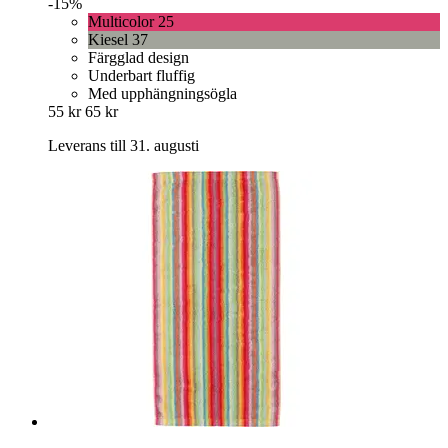
-15%
Multicolor 25
Kiesel 37
Färgglad design
Underbart fluffig
Med upphängningsögla
55 kr
65 kr
Leverans till 31. augusti