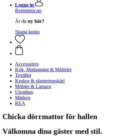
Logga in
Registrera nu
Är du
ny här?
Skapa konto
Accessoires
Kök, Matlagning & Måltider
Textilier
Krukor & planteringskärl
Möbler & Lampor
Utomhus
Märken
REA
Chicka dörrmattor för hallen
Välkomna dina gäster med stil.