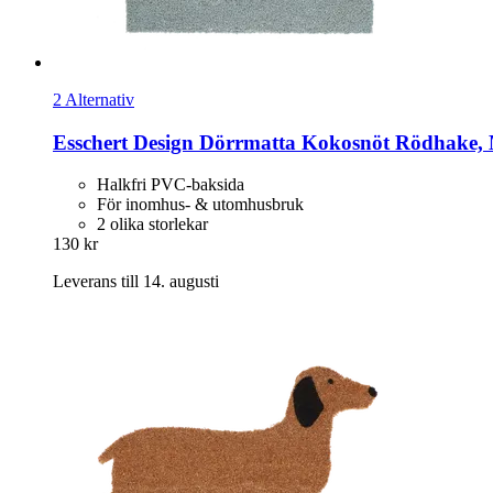
2 Alternativ
Esschert Design
Dörrmatta Kokosnöt Rödhake,
Halkfri PVC-baksida
För inomhus- & utomhusbruk
2 olika storlekar
130 kr
Leverans till 14. augusti