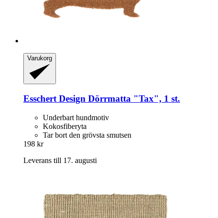
Varukorg
Esschert Design
Dörrmatta "Tax", 1 st.
Underbart hundmotiv
Kokosfiberyta
Tar bort den grövsta smutsen
198 kr
Leverans till 17. augusti