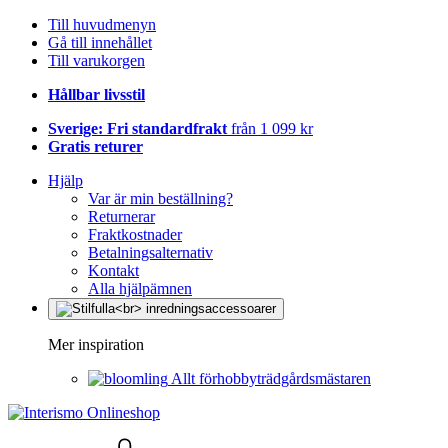
Till huvudmenyn
Gå till innehållet
Till varukorgen
Hållbar livsstil
Sverige: Fri standardfrakt
från 1 099 kr
Gratis returer
Hjälp
Var är min beställning?
Returnerar
Fraktkostnader
Betalningsalternativ
Kontakt
Alla hjälpämnen
Mer inspiration
Allt förhobbyträdgårdsmästaren