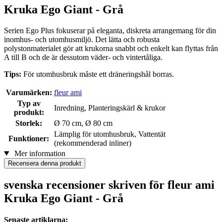
Kruka Ego Giant - Grå
Serien Ego Plus fokuserar på eleganta, diskreta arrangemang för din
inomhus- och utomhusmiljö. Det lätta och robusta
polystonmaterialet gör att krukorna snabbt och enkelt kan flyttas från
A till B och de är dessutom väder- och vintertåliga.
Tips:
För utomhusbruk måste ett dräneringshål borras.
Varumärken:
fleur ami
Typ av
Inredning, Planteringskärl & krukor
produkt:
Storlek:
Ø 70 cm, Ø 80 cm
Lämplig för utomhusbruk, Vattentät
Funktioner:
(rekommenderad inliner)
Mer information
Recensera denna produkt
svenska recensioner skriven för fleur ami
Kruka Ego Giant - Grå
Senaste artiklarna: