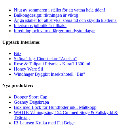
Njut av sommaren i stället för att vattna hela tiden!
Balkongdesign: riktningen är viktig
Ånga istället för att stryka: spara tid och skydda kläderna
Interismos julbutik är tillbaka
Inredning och varma färger mot dystra dagar
Upptäck Interismo:
Bitz
Sköna Ting Tändstickor "Apelsin"
Rose & Tulipani Prismia - Karaff 1300 ml
Honey Ware Sil
Windhager Byggkit Insektshotell "Bin"
Nya produkter:
Dopper Sport Cap
Gozney Degskrapa
Box med Lock för Hundfoder inkl. Måttkopp
WHITE Våningssäng 154 Cm med Stege & Fallskydd &
Tvärstag
IB Laursen Kruka med Fat Beige