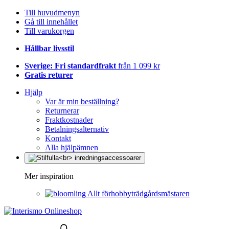
Till huvudmenyn
Gå till innehållet
Till varukorgen
Hållbar livsstil
Sverige: Fri standardfrakt
från 1 099 kr
Gratis returer
Hjälp
Var är min beställning?
Returnerar
Fraktkostnader
Betalningsalternativ
Kontakt
Alla hjälpämnen
Mer inspiration
Allt förhobbyträdgårdsmästaren