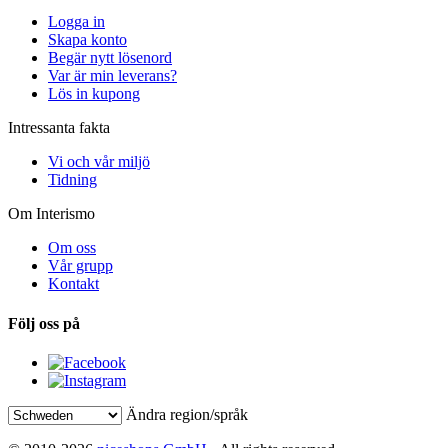
Logga in
Skapa konto
Begär nytt lösenord
Var är min leverans?
Lös in kupong
Intressanta fakta
Vi och vår miljö
Tidning
Om Interismo
Om oss
Vår grupp
Kontakt
Följ oss på
Ändra region/språk