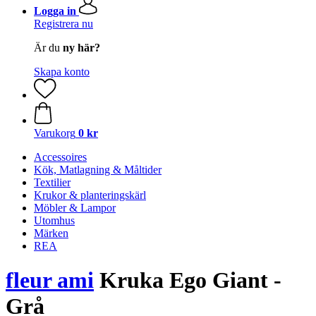
Logga in
Registrera nu
Är du
ny här?
Skapa konto
Varukorg
0 kr
Accessoires
Kök, Matlagning & Måltider
Textilier
Krukor & planteringskärl
Möbler & Lampor
Utomhus
Märken
REA
fleur ami
Kruka Ego Giant -
Grå