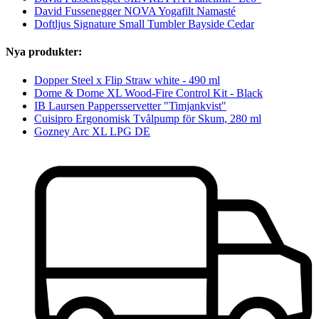
David Fussenegger NOVA Yogafilt Namasté
Doftljus Signature Small Tumbler Bayside Cedar
Nya produkter:
Dopper Steel x Flip Straw white - 490 ml
Dome & Dome XL Wood-Fire Control Kit - Black
IB Laursen Pappersservetter "Timjankvist"
Cuisipro Ergonomisk Tvålpump för Skum, 280 ml
Gozney Arc XL LPG DE