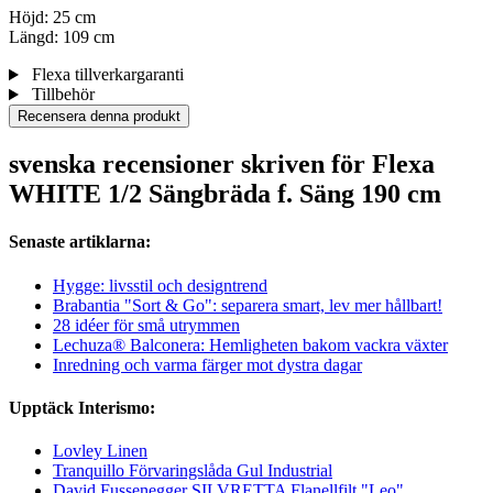
Höjd: 25 cm
Längd: 109 cm
Flexa tillverkargaranti
Tillbehör
Recensera denna produkt
svenska recensioner skriven för Flexa
WHITE 1/2 Sängbräda f. Säng 190 cm
Senaste artiklarna:
Hygge: livsstil och designtrend
Brabantia "Sort & Go": separera smart, lev mer hållbart!
28 idéer för små utrymmen
Lechuza® Balconera: Hemligheten bakom vackra växter
Inredning och varma färger mot dystra dagar
Upptäck Interismo:
Lovley Linen
Tranquillo Förvaringslåda Gul Industrial
David Fussenegger SILVRETTA Flanellfilt "Leo"