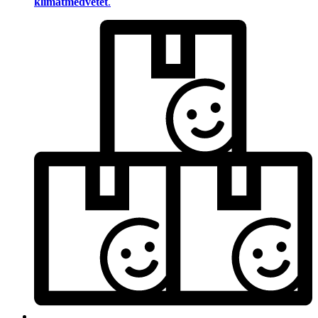
klimatmedvetet
.