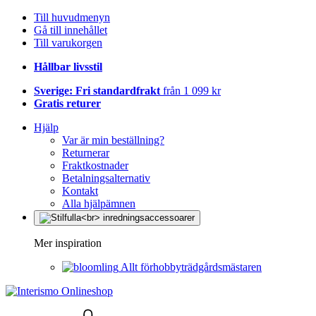
Till huvudmenyn
Gå till innehållet
Till varukorgen
Hållbar livsstil
Sverige: Fri standardfrakt
från 1 099 kr
Gratis returer
Hjälp
Var är min beställning?
Returnerar
Fraktkostnader
Betalningsalternativ
Kontakt
Alla hjälpämnen
Mer inspiration
Allt förhobbyträdgårdsmästaren