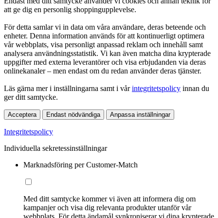
Endast med ditt samtycke använder vi cookies och annan teknik för
att ge dig en personlig shoppingupplevelse.
För detta samlar vi in data om våra användare, deras beteende och
enheter. Denna information används för att kontinuerligt optimera
vår webbplats, visa personligt anpassad reklam och innehåll samt
analysera användningsstatistik. Vi kan även matcha dina krypterade
uppgifter med externa leverantörer och visa erbjudanden via deras
onlinekanaler – men endast om du redan använder deras tjänster.
Läs gärna mer i inställningarna samt i vår
integritetspolicy
innan du
ger ditt samtycke.
Acceptera
Endast nödvändiga
Anpassa inställningar
Integritetspolicy
Individuella sekretessinställningar
Marknadsföring per Customer-Match
Med ditt samtycke kommer vi även att informera dig om
kampanjer och visa dig relevanta produkter utanför vår
webbplats. För detta ändamål synkroniserar vi dina krypterade