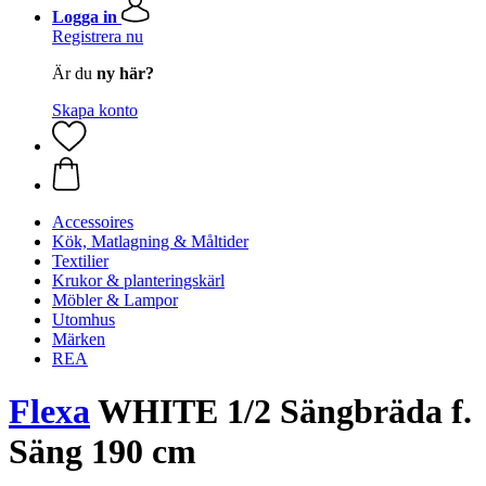
Logga in
Registrera nu
Är du
ny här?
Skapa konto
Accessoires
Kök, Matlagning & Måltider
Textilier
Krukor & planteringskärl
Möbler & Lampor
Utomhus
Märken
REA
Flexa
WHITE 1/2 Sängbräda f.
Säng 190 cm