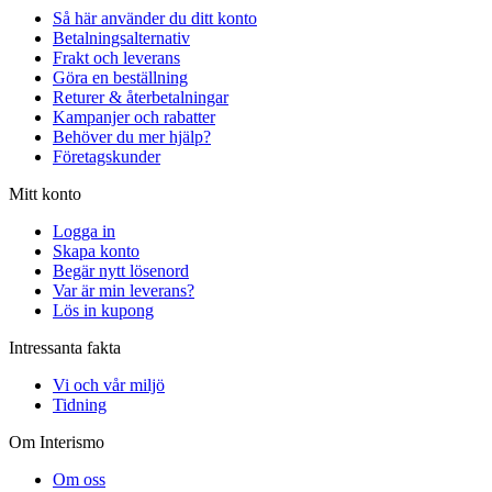
Så här använder du ditt konto
Betalningsalternativ
Frakt och leverans
Göra en beställning
Returer & återbetalningar
Kampanjer och rabatter
Behöver du mer hjälp?
Företagskunder
Mitt konto
Logga in
Skapa konto
Begär nytt lösenord
Var är min leverans?
Lös in kupong
Intressanta fakta
Vi och vår miljö
Tidning
Om Interismo
Om oss