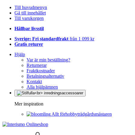
Till huvudmenyn
Gå till innehållet
Till varukorgen
Hållbar livsstil
Sverige: Fri standardfrakt
från 1 099 kr
Gratis returer
Hjälp
Var är min beställning?
Returnerar
Fraktkostnader
Betalningsalternativ
Kontakt
Alla hjälpämnen
Mer inspiration
Allt förhobbyträdgårdsmästaren