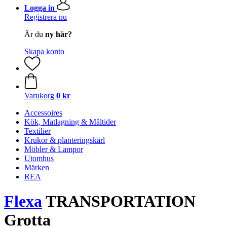
Logga in
Registrera nu
Är du
ny här?
Skapa konto
Varukorg
0 kr
Accessoires
Kök, Matlagning & Måltider
Textilier
Krukor & planteringskärl
Möbler & Lampor
Utomhus
Märken
REA
Flexa
TRANSPORTATION
Grotta