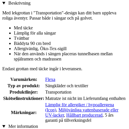
Beskrivning
Med lekgrottan i "Transportation"-design kan ditt barn uppleva
roliga äventyr. Passar både i sängar och på golvet.
Med täcke
Lämplig för alla sängar
Tvättbar
Bäddyta 90 cm bred
Allergivänlig, Öko-Tex-sigill
När den används i sängen placeras tunnelbasen mellan
spjälramen och madrassen
Endast grottan med täcke ingår i leveransen.
Varumärken:
Flexa
Typ av produkt:
Sängkläder och textilier
Produktlinjer:
Transportation
Skötselinstruktioner:
Matratze ist nicht im Lieferumfang enthalten
Lämplig för allergiker / hypoallergena
(Icon)
,
Miljövänliga vattenbaserade eller
Märkningar:
UV-lacker
,
Hållbart producerad
, 5 års
garanti på tillverkningsfel
Mer information