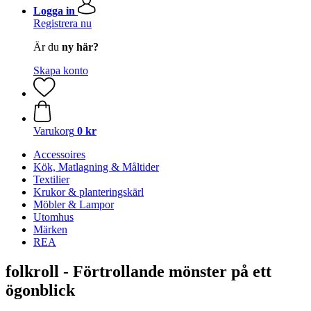
Logga in
Registrera nu
Är du
ny här?
Skapa konto
Varukorg
0 kr
Accessoires
Kök, Matlagning & Måltider
Textilier
Krukor & planteringskärl
Möbler & Lampor
Utomhus
Märken
REA
folkroll - Förtrollande mönster på ett
ögonblick