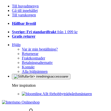
Till huvudmenyn
Gå till innehållet
Till varukorgen
Hållbar livsstil
Sverige: Fri standardfrakt
från 1 099 kr
Gratis returer
Hjälp
Var är min beställning?
Returnerar
Fraktkostnader
Betalningsalternativ
Kontakt
Alla hjälpämnen
Mer inspiration
Allt förhobbyträdgårdsmästaren