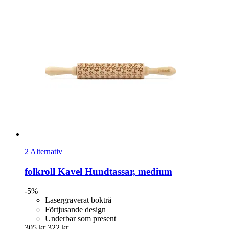
2 Alternativ
folkroll
Kavel Hundtassar, medium
-5%
Lasergraverat bokträ
Förtjusande design
Underbar som present
305 kr
322 kr