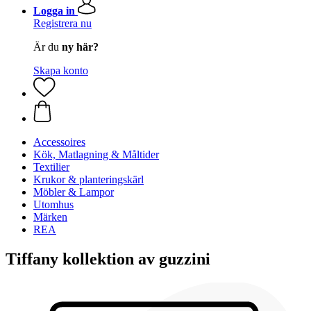
Logga in
Registrera nu
Är du
ny här?
Skapa konto
Accessoires
Kök, Matlagning & Måltider
Textilier
Krukor & planteringskärl
Möbler & Lampor
Utomhus
Märken
REA
Tiffany kollektion av guzzini