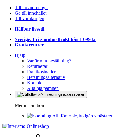
Till huvudmenyn
Gå till innehållet
Till varukorgen
Hållbar livsstil
Sverige: Fri standardfrakt
från 1 099 kr
Gratis returer
Hjälp
Var är min beställning?
Returnerar
Fraktkostnader
Betalningsalternativ
Kontakt
Alla hjälpämnen
Mer inspiration
Allt förhobbyträdgårdsmästaren