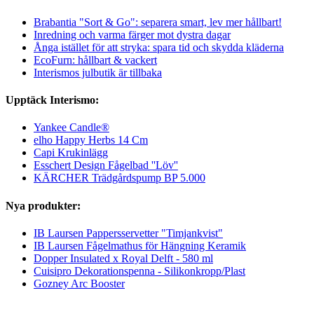
Brabantia "Sort & Go": separera smart, lev mer hållbart!
Inredning och varma färger mot dystra dagar
Ånga istället för att stryka: spara tid och skydda kläderna
EcoFurn: hållbart & vackert
Interismos julbutik är tillbaka
Upptäck Interismo:
Yankee Candle®
elho Happy Herbs 14 Cm
Capi Krukinlägg
Esschert Design Fågelbad ''Löv''
KÄRCHER Trädgårdspump BP 5.000
Nya produkter:
IB Laursen Pappersservetter "Timjankvist"
IB Laursen Fågelmathus för Hängning Keramik
Dopper Insulated x Royal Delft - 580 ml
Cuisipro Dekorationspenna - Silikonkropp/Plast
Gozney Arc Booster