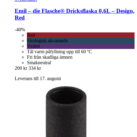
Emil – die Flasche®
Dricksflaska 0,6L – Design,
Red
-40%
Red
Ekologisk akvamarin
Violett
Tål varm påfyllning upp till 60 °C
Fri från skadliga ämnen
Smakneutral
200 kr
334 kr
Leverans till 17. augusti