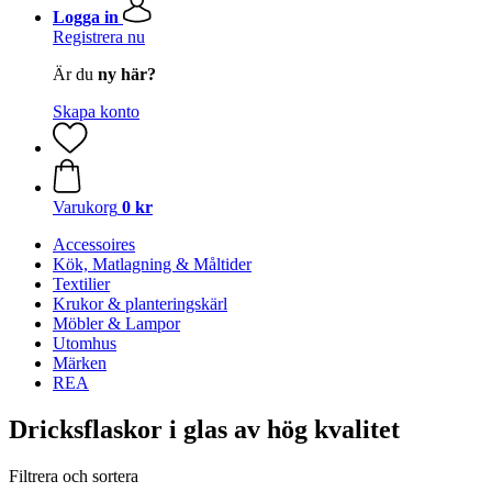
Logga in
Registrera nu
Är du
ny här?
Skapa konto
Varukorg
0 kr
Accessoires
Kök, Matlagning & Måltider
Textilier
Krukor & planteringskärl
Möbler & Lampor
Utomhus
Märken
REA
Dricksflaskor i glas av hög kvalitet
Filtrera och sortera