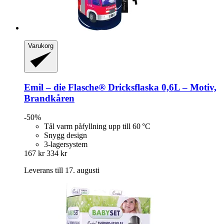
Varukorg
Emil – die Flasche®
Dricksflaska 0,6L – Motiv,
Brandkåren
-50%
Tål varm påfyllning upp till 60 °C
Snygg design
3-lagersystem
167 kr
334 kr
Leverans till 17. augusti