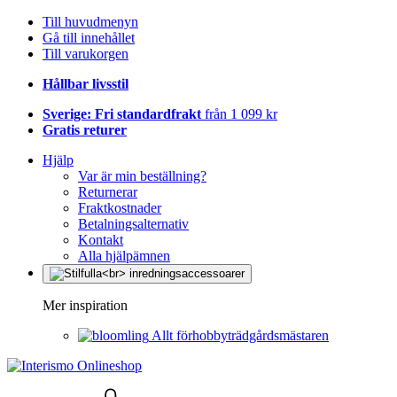
Till huvudmenyn
Gå till innehållet
Till varukorgen
Hållbar livsstil
Sverige: Fri standardfrakt
från 1 099 kr
Gratis returer
Hjälp
Var är min beställning?
Returnerar
Fraktkostnader
Betalningsalternativ
Kontakt
Alla hjälpämnen
Mer inspiration
Allt förhobbyträdgårdsmästaren