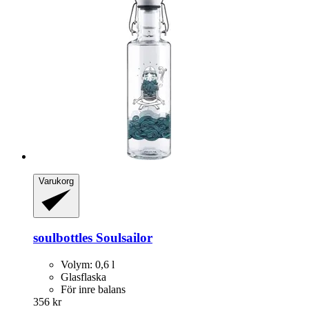
Varukorg
soulbottles
Soulsailor
Volym: 0,6 l
Glasflaska
För inre balans
356 kr