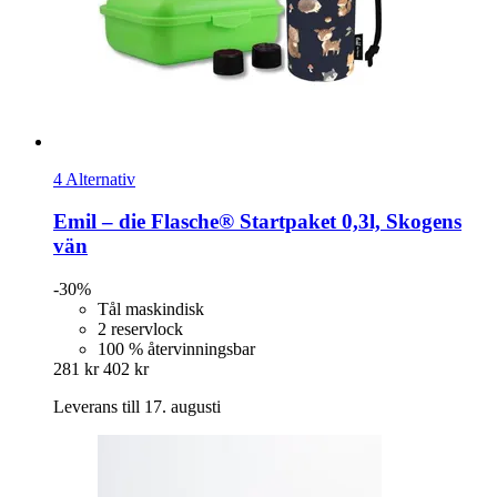
4 Alternativ
Emil – die Flasche®
Startpaket 0,3l, Skogens
vän
-30%
Tål maskindisk
2 reservlock
100 % återvinningsbar
281 kr
402 kr
Leverans till 17. augusti