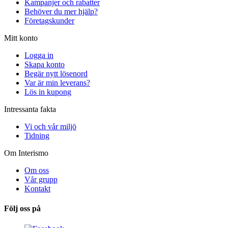
Kampanjer och rabatter
Behöver du mer hjälp?
Företagskunder
Mitt konto
Logga in
Skapa konto
Begär nytt lösenord
Var är min leverans?
Lös in kupong
Intressanta fakta
Vi och vår miljö
Tidning
Om Interismo
Om oss
Vår grupp
Kontakt
Följ oss på