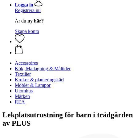
Logga in
Registrera nu
Är du
ny här?
Skapa konto
Accessoires
Kök, Matlagning & Måltider
Textilier
Krukor & planteringskärl
Möbler & Lampor
Utomhus
Märken
REA
Lekplatsutrustning för barn i trädgården
av PLUS