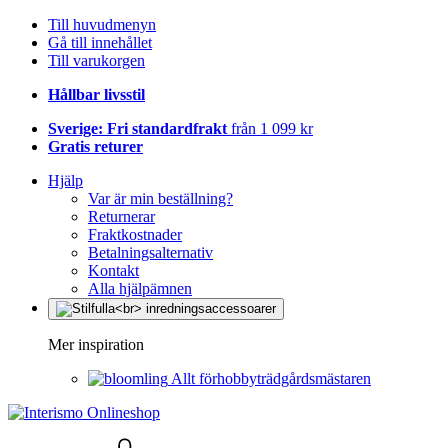
Till huvudmenyn
Gå till innehållet
Till varukorgen
Hållbar livsstil
Sverige: Fri standardfrakt
från 1 099 kr
Gratis returer
Hjälp
Var är min beställning?
Returnerar
Fraktkostnader
Betalningsalternativ
Kontakt
Alla hjälpämnen
Mer inspiration
Allt förhobbyträdgårdsmästaren