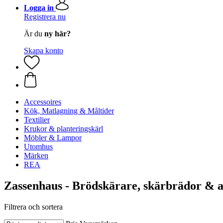
Logga in
Registrera nu
Är du
ny här?
Skapa konto
Accessoires
Kök, Matlagning & Måltider
Textilier
Krukor & planteringskärl
Möbler & Lampor
Utomhus
Märken
REA
Zassenhaus - Brödskärare, skärbrädor & 
Filtrera och sortera