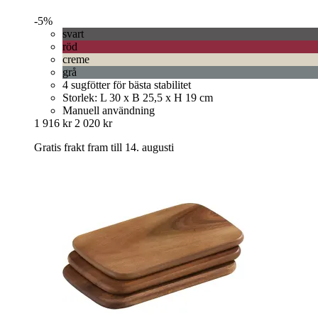
-5%
svart
röd
creme
grå
4 sugfötter för bästa stabilitet
Storlek: L 30 x B 25,5 x H 19 cm
Manuell användning
1 916 kr
2 020 kr
Gratis frakt fram till 14. augusti