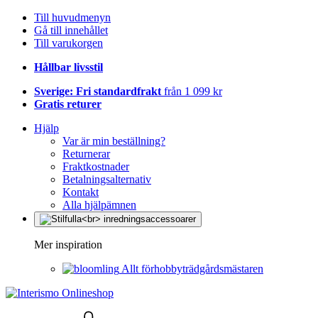
Till huvudmenyn
Gå till innehållet
Till varukorgen
Hållbar livsstil
Sverige: Fri standardfrakt
från 1 099 kr
Gratis returer
Hjälp
Var är min beställning?
Returnerar
Fraktkostnader
Betalningsalternativ
Kontakt
Alla hjälpämnen
Mer inspiration
Allt förhobbyträdgårdsmästaren