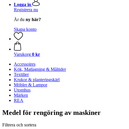
Logga in
Registrera nu
Är du
ny här?
Skapa konto
Varukorg
0 kr
Accessoires
Kök, Matlagning & Måltider
Textilier
Krukor & planteringskärl
Möbler & Lampor
Utomhus
Märken
REA
Medel för rengöring av maskiner
Filtrera och sortera