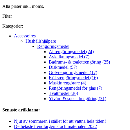
Alla priser inkl. moms.
Filter
Kategorier:
Accessoires
Hushållshjälpare
Rengöringsmedel
Allrengöringsmedel (24)
Avkalkningsmedel (7)
Badrums- & toalettrengöring (25)
Diskmedel (57)
Golvrengöringsmedel (17)
Köksrengöringsmedel (16)
Maskinrengörare (4)
Rengöringsmedel för glas (7)
Tvättmedel (36)
Ytvård & specialrengöring (31)
Senaste artiklarna:
Njut av sommaren i stället för att vattna hela tiden!
De hetaste trendfärgerna och materialen 2022