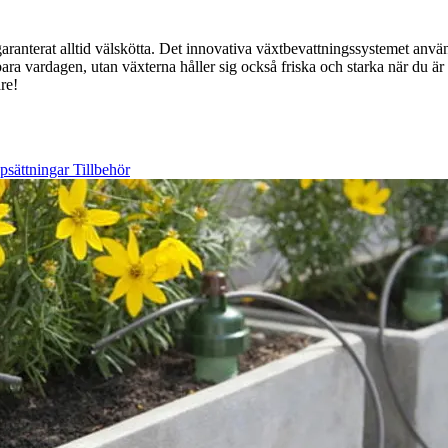
aranterat alltid välskötta. Det innovativa växtbevattningssystemet an
ara vardagen, utan växterna håller sig också friska och starka när du ä
re!
psättningar
Tillbehör