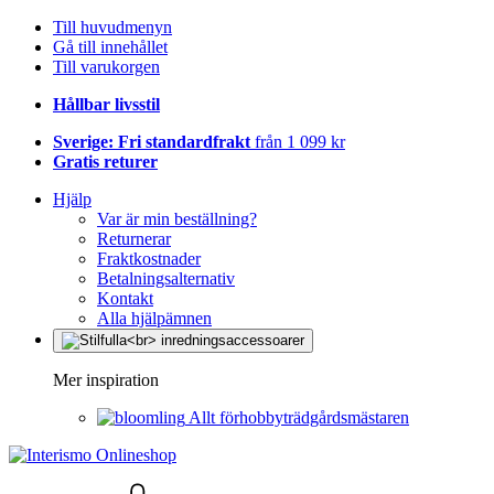
Till huvudmenyn
Gå till innehållet
Till varukorgen
Hållbar livsstil
Sverige: Fri standardfrakt
från 1 099 kr
Gratis returer
Hjälp
Var är min beställning?
Returnerar
Fraktkostnader
Betalningsalternativ
Kontakt
Alla hjälpämnen
Mer inspiration
Allt förhobbyträdgårdsmästaren