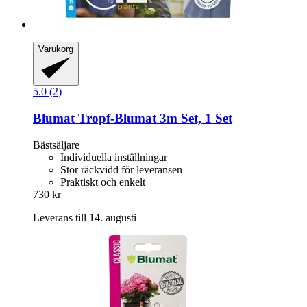
Varukorg
5.0 (2)
Blumat
Tropf-​Blumat 3m Set, 1 Set
Bästsäljare
Individuella inställningar
Stor räckvidd för leveransen
Praktiskt och enkelt
730 kr
Leverans till 14. augusti