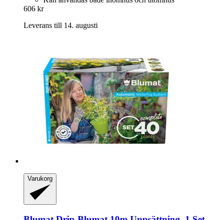
606 kr
Leverans till 14. augusti
Varukorg
Blumat
Drip-​Blumat 10m Uppsättning, 1 Set