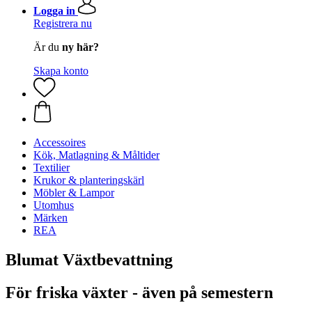
Logga in
Registrera nu
Är du
ny här?
Skapa konto
Accessoires
Kök, Matlagning & Måltider
Textilier
Krukor & planteringskärl
Möbler & Lampor
Utomhus
Märken
REA
Blumat Växtbevattning
För friska växter - även på semestern