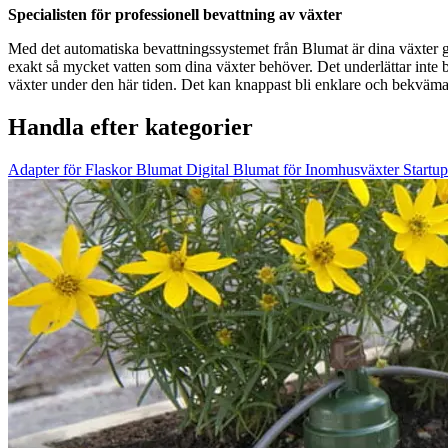
Specialisten för professionell bevattning av växter
Med det automatiska bevattningssystemet från Blumat är dina växter g
exakt så mycket vatten som dina växter behöver. Det underlättar inte b
växter under den här tiden. Det kan knappast bli enklare och bekväma
Handla efter kategorier
Adapter för Flaskor
Blumat Digital
Blumat för Inomhusväxter
Startup