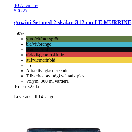
10 Alternativ
5.0 (2)
guzzini
Set med 2 skålar Ø12 cm LE MURRINE, 
-50%
sand/vit/mossgrön
blå/vit/orange
svart/vit/röd
röd/vit/genomskinlig
gul/vit/marinblå
+5
Attraktivt glasutseende
Tillverkad av högkvalitativ plast
Volym: 300 ml vardera
161 kr
322 kr
Leverans till 14. augusti