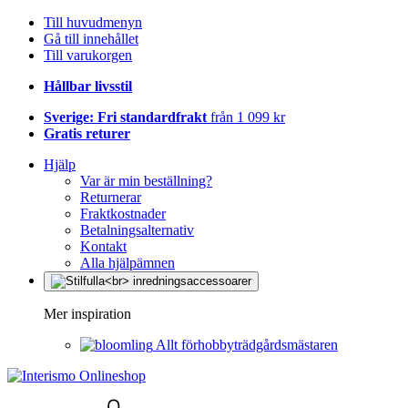
Till huvudmenyn
Gå till innehållet
Till varukorgen
Hållbar livsstil
Sverige: Fri standardfrakt
från 1 099 kr
Gratis returer
Hjälp
Var är min beställning?
Returnerar
Fraktkostnader
Betalningsalternativ
Kontakt
Alla hjälpämnen
Mer inspiration
Allt förhobbyträdgårdsmästaren