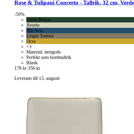
Rose & Tulipani
Concerto -​ Tallrik, 32 cm, Verd
-50%
Verde Bosco
Avorio
Blu Avio
Grigio Tortora
Ocra
+3
Material: stengods
Perfekt som bordstallrik
Blank
178 kr
356 kr
Leverans till 13. augusti