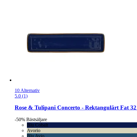
10 Alternativ
5.0 (1)
Rose & Tulipani
Concerto -​ Rektangulärt Fat 32
-50%
Bästsäljare
Blu Cobalt
Avorio
Blu Avio