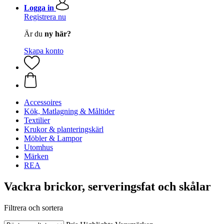
Logga in
Registrera nu
Är du
ny här?
Skapa konto
Accessoires
Kök, Matlagning & Måltider
Textilier
Krukor & planteringskärl
Möbler & Lampor
Utomhus
Märken
REA
Vackra brickor, serveringsfat och skålar
Filtrera och sortera