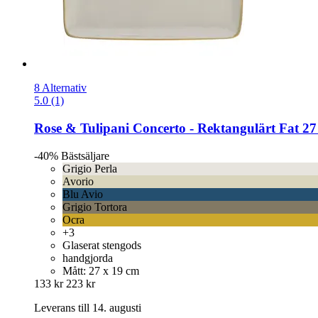
8 Alternativ
5.0 (1)
Rose & Tulipani
Concerto -​ Rektangulärt Fat 27
-40%
Bästsäljare
Grigio Perla
Avorio
Blu Avio
Grigio Tortora
Ocra
+3
Glaserat stengods
handgjorda
Mått: 27 x 19 cm
133 kr
223 kr
Leverans till 14. augusti