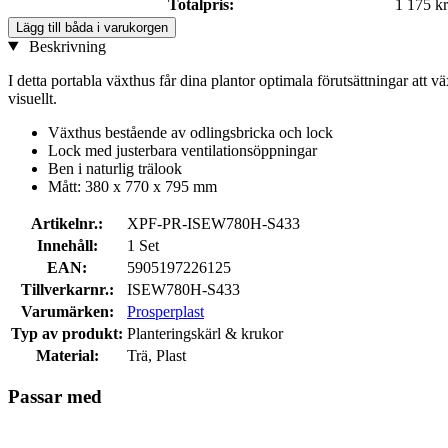
Totalpris:
1 175 kr
Lägg till båda i varukorgen
Beskrivning
I detta portabla växthus får dina plantor optimala förutsättningar att 
visuellt.
Växthus bestående av odlingsbricka och lock
Lock med justerbara ventilationsöppningar
Ben i naturlig trälook
Mått: 380 x 770 x 795 mm
Artikelnr.:
XPF-PR-ISEW780H-S433
Innehåll:
1 Set
EAN:
5905197226125
Tillverkarnr.:
ISEW780H-S433
Varumärken:
Prosperplast
Typ av produkt:
Planteringskärl & krukor
Material:
Trä, Plast
Passar med