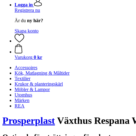
Logga in
Registrera nu
Är du
ny här?
Skapa konto
Varukorg
0 kr
Accessoires
Kök, Matlagning & Måltider
Textilier
Krukor & planteringskärl
Möbler & Lampor
Utomhus
Märken
REA
Prosperplast
Växthus Respana W