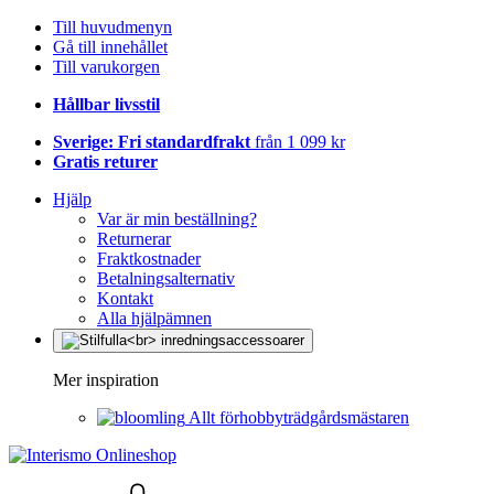
Till huvudmenyn
Gå till innehållet
Till varukorgen
Hållbar livsstil
Sverige: Fri standardfrakt
från 1 099 kr
Gratis returer
Hjälp
Var är min beställning?
Returnerar
Fraktkostnader
Betalningsalternativ
Kontakt
Alla hjälpämnen
Mer inspiration
Allt förhobbyträdgårdsmästaren