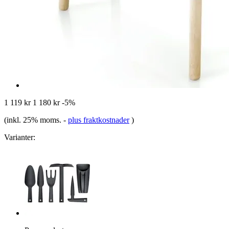
1 119 kr
1 180 kr
-5%
(inkl. 25% moms.
-
plus fraktkostnader
)
Varianter: