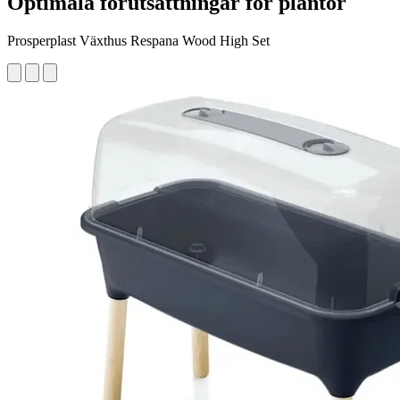
Optimala förutsättningar för plantor
Prosperplast Växthus Respana Wood High Set