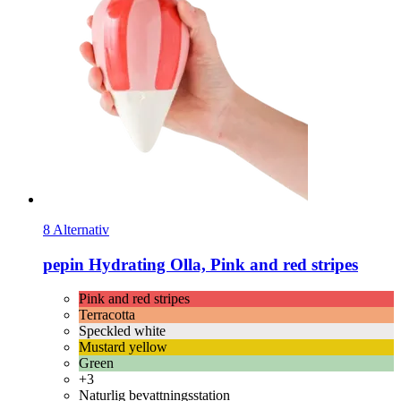
8 Alternativ
pepin
Hydrating Olla, Pink and red stripes
Pink and red stripes
Terracotta
Speckled white
Mustard yellow
Green
+3
Naturlig bevattningsstation