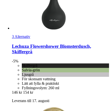
3 Alternativ
Lechuza
Flowershower Blomsterdusch,
Skiffergrå
-5%
Skiffergrå
Salvia-grön
Ljusgrå
För skonsam vattning
Lätt att fylla & praktiskt
Fyllningsvolym: 260 ml
146 kr
154 kr
Leverans till 17. augusti