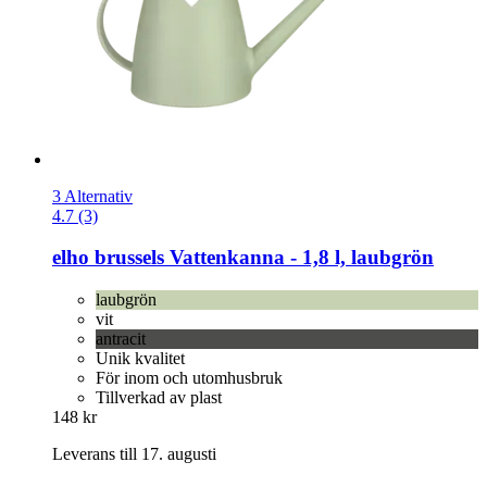
3 Alternativ
4.7 (3)
elho
brussels Vattenkanna -​ 1,8 l, laubgrön
laubgrön
vit
antracit
Unik kvalitet
För inom och utomhusbruk
Tillverkad av plast
148 kr
Leverans till 17. augusti