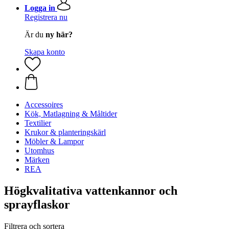
Logga in
Registrera nu
Är du
ny här?
Skapa konto
Accessoires
Kök, Matlagning & Måltider
Textilier
Krukor & planteringskärl
Möbler & Lampor
Utomhus
Märken
REA
Högkvalitativa vattenkannor och
sprayflaskor
Filtrera och sortera