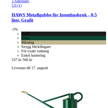
3 Alternativ
5.0 (1)
HAWS
Metallgubbe för Inomhusbruk -​ 0,5
liter, Grafit
-5%
Grafit
Grön
Mässing
Snygg blickfångare
För exakt vattning
Enkel hantering
537 kr
566 kr
Leverans till 17. augusti