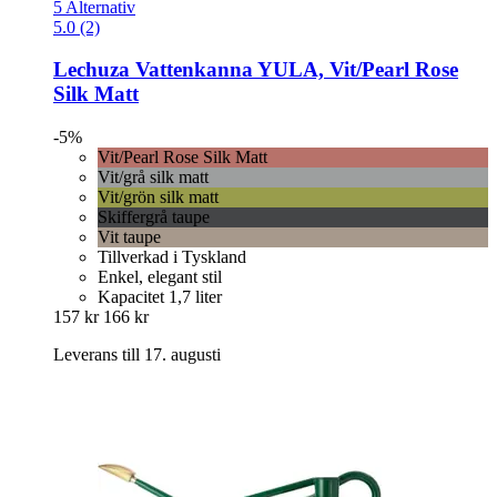
5 Alternativ
5.0 (2)
Lechuza
Vattenkanna YULA, Vit/Pearl Rose
Silk Matt
-5%
Vit/Pearl Rose Silk Matt
Vit/grå silk matt
Vit/grön silk matt
Skiffergrå taupe
Vit taupe
Tillverkad i Tyskland
Enkel, elegant stil
Kapacitet 1,7 liter
157 kr
166 kr
Leverans till 17. augusti