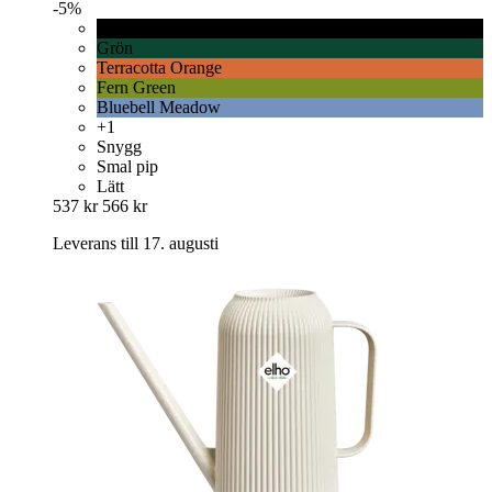
-5%
Grafit
Grön
Terracotta Orange
Fern Green
Bluebell Meadow
+1
Snygg
Smal pip
Lätt
537 kr
566 kr
Leverans till 17. augusti