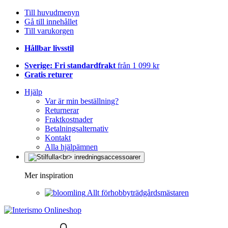
Till huvudmenyn
Gå till innehållet
Till varukorgen
Hållbar livsstil
Sverige: Fri standardfrakt
från 1 099 kr
Gratis returer
Hjälp
Var är min beställning?
Returnerar
Fraktkostnader
Betalningsalternativ
Kontakt
Alla hjälpämnen
Mer inspiration
Allt förhobbyträdgårdsmästaren