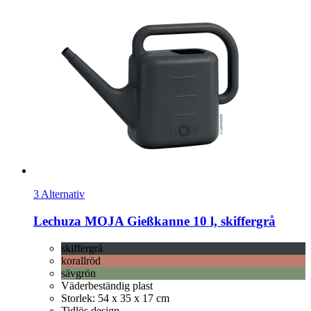
3 Alternativ
Lechuza
MOJA Gießkanne 10 l, skiffergrå
skiffergrå
korallröd
sävgrön
Väderbeständig plast
Storlek: 54 x 35 x 17 cm
Tidlös design