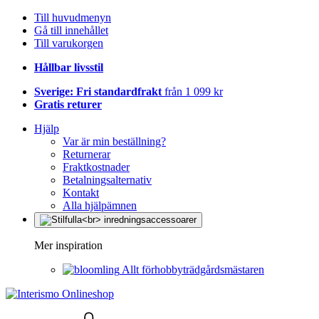
Till huvudmenyn
Gå till innehållet
Till varukorgen
Hållbar livsstil
Sverige: Fri standardfrakt
från 1 099 kr
Gratis returer
Hjälp
Var är min beställning?
Returnerar
Fraktkostnader
Betalningsalternativ
Kontakt
Alla hjälpämnen
Mer inspiration
Allt förhobbyträdgårdsmästaren