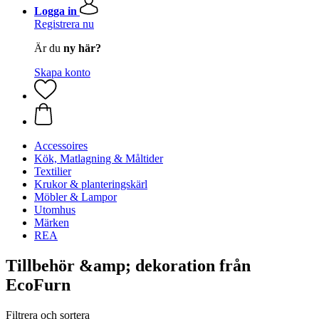
Logga in
Registrera nu
Är du
ny här?
Skapa konto
Accessoires
Kök, Matlagning & Måltider
Textilier
Krukor & planteringskärl
Möbler & Lampor
Utomhus
Märken
REA
Tillbehör &amp; dekoration från
EcoFurn
Filtrera och sortera